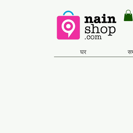
घर
सभ