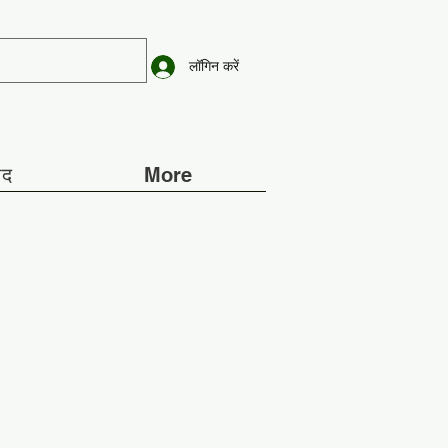
लॉगिन करें
ाद
More