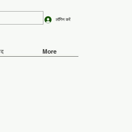
लॉगिन करें
ाद
More