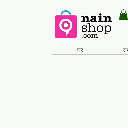
घर
सभ