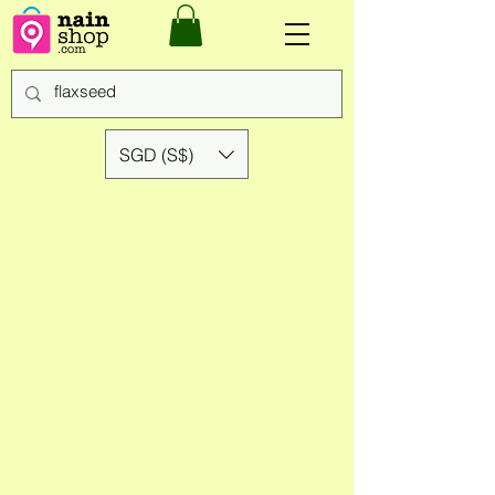
SGD (S$)