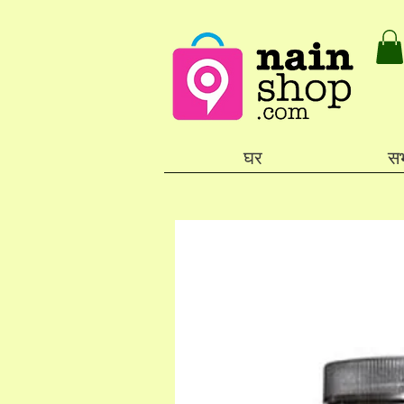
घर
सभ