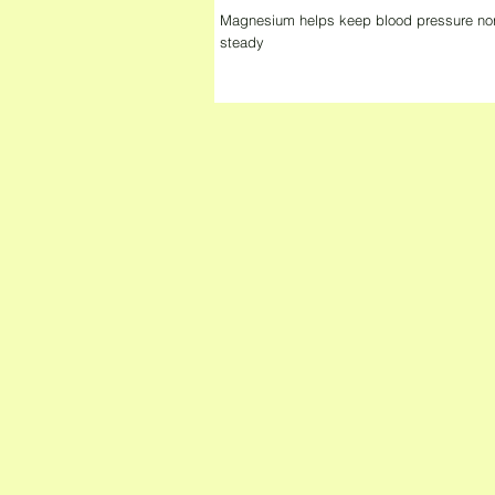
Magnesium helps keep blood pressure nor
steady