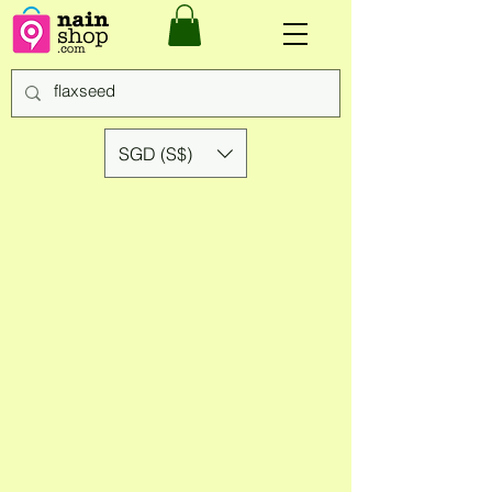
SGD (S$)