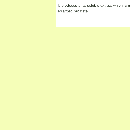
It produces a fat soluble extract which is
enlarged prostate.