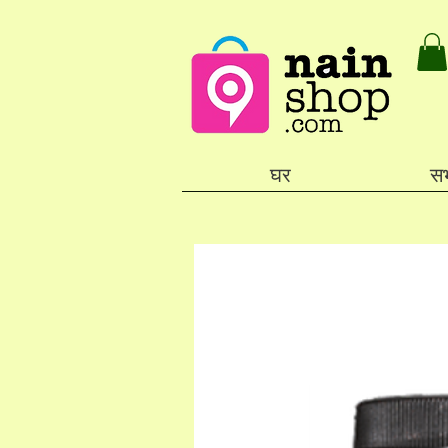
घर
सभ