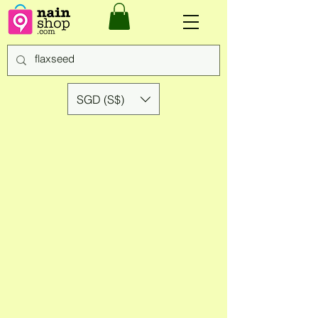
SGD (S$)