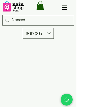
SGD (S$)