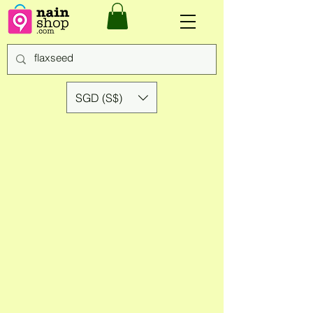
SGD (S$)