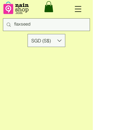
SGD (S$)