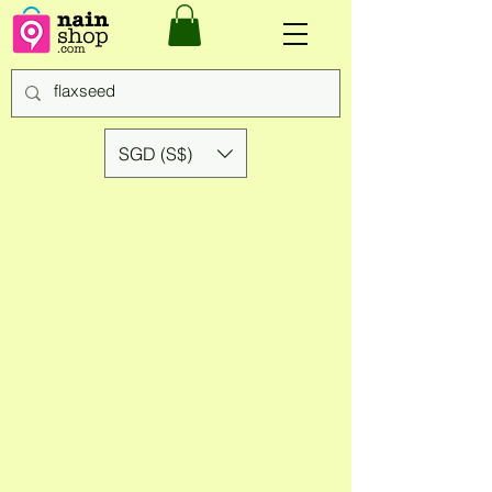
SGD (S$)