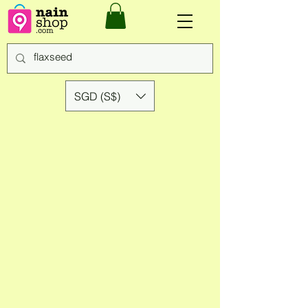
SGD (S$)