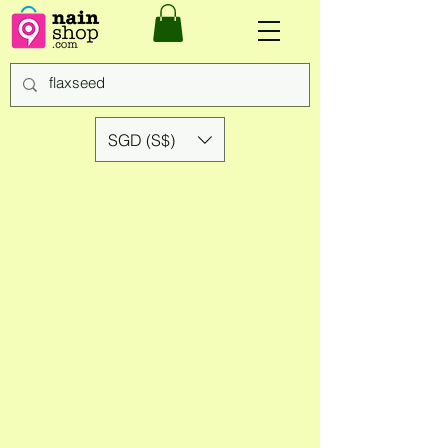
SGD (S$)