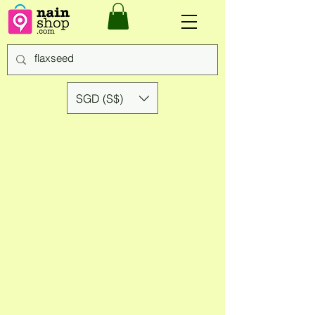
SGD (S$)