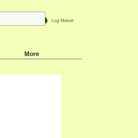
Log Masuk
More