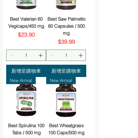
Best Valerian 60
Best Saw Palmetto
Vegicaps/450 mg
60 Capsules / 500
mg
價格
$23.90
價格
$39.99
新增至購物車
新增至購物車
New Arrival
New Arrival
Best Spirulina 100
Best Wheatgrass
Tabs / 500 mg
100 Caps/500 mg