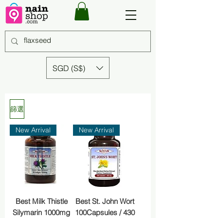
SGD (S$)
篩選
New Arrival
New Arrival
Best Milk Thistle
Best St. John Wort
Silymarin 1000mg
100Capsules / 430